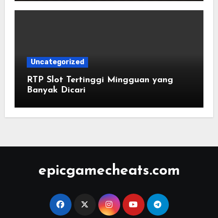
Uncategorized
RTP Slot Tertinggi Mingguan yang
Banyak Dicari
epicgamecheats.com