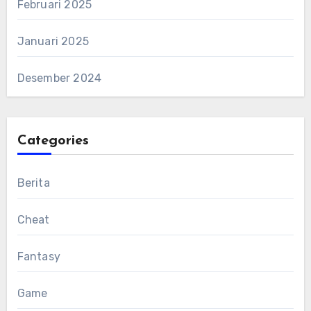
Februari 2025
Januari 2025
Desember 2024
Categories
Berita
Cheat
Fantasy
Game