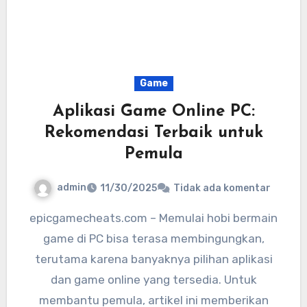
Game
Aplikasi Game Online PC:
Rekomendasi Terbaik untuk
Pemula
admin
11/30/2025
Tidak ada komentar
epicgamecheats.com – Memulai hobi bermain
game di PC bisa terasa membingungkan,
terutama karena banyaknya pilihan aplikasi
dan game online yang tersedia. Untuk
membantu pemula, artikel ini memberikan