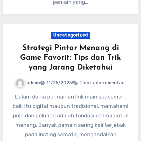
pemain yang…
Uncategorized
Strategi Pintar Menang di
Game Favorit: Tips dan Trik
yang Jarang Diketahui
admin
11/25/2025
Tidak ada komentar
Dalam dunia permainan link main spaceman,
baik itu digital maupun tradisional, memahami
pola dan peluang adalah fondasi utama untuk
menang. Banyak pemain sering kali terjebak
pada insting semata, mengandalkan