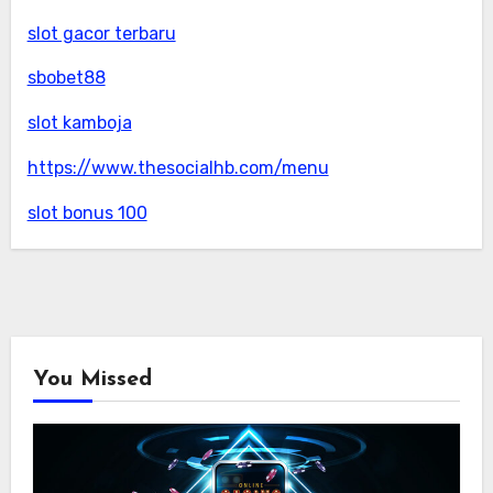
slot gacor terbaru
sbobet88
slot kamboja
https://www.thesocialhb.com/menu
slot bonus 100
You Missed