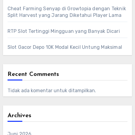
Cheat Farming Senyap di Growtopia dengan Teknik
Split Harvest yang Jarang Diketahui Player Lama
RTP Slot Tertinggi Mingguan yang Banyak Dicari
Slot Gacor Depo 10K Modal Kecil Untung Maksimal
Recent Comments
Tidak ada komentar untuk ditampilkan.
Archives
Juni 2026