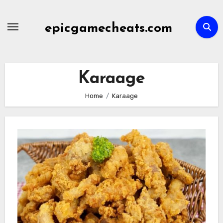
Skip
to
epicgamecheats.com
content
Karaage
Home
Karaage