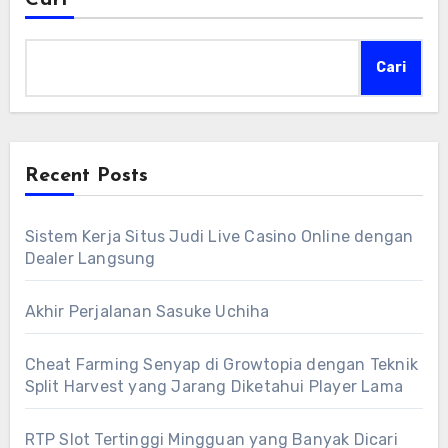
Cari
Recent Posts
Sistem Kerja Situs Judi Live Casino Online dengan
Dealer Langsung
Akhir Perjalanan Sasuke Uchiha
Cheat Farming Senyap di Growtopia dengan Teknik
Split Harvest yang Jarang Diketahui Player Lama
RTP Slot Tertinggi Mingguan yang Banyak Dicari