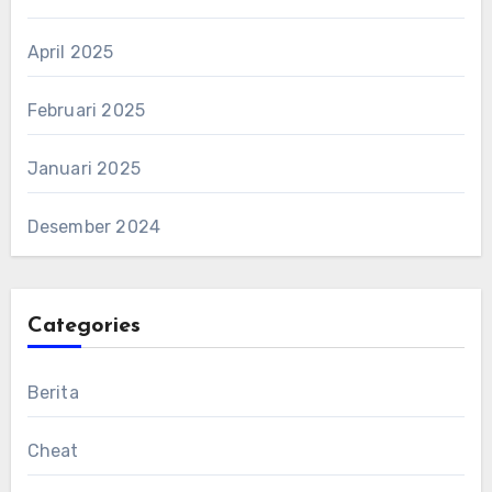
April 2025
Februari 2025
Januari 2025
Desember 2024
Categories
Berita
Cheat