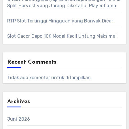
Split Harvest yang Jarang Diketahui Player Lama
RTP Slot Tertinggi Mingguan yang Banyak Dicari
Slot Gacor Depo 10K Modal Kecil Untung Maksimal
Recent Comments
Tidak ada komentar untuk ditampilkan.
Archives
Juni 2026