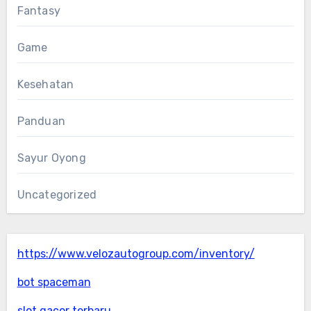
Fantasy
Game
Kesehatan
Panduan
Sayur Oyong
Uncategorized
https://www.velozautogroup.com/inventory/
bot spaceman
slot gacor terbaru