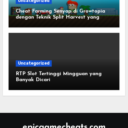
Uncategorized
Cheat Farming Senyap di Growtopia
dengan Teknik Split Harvest yang
Jarang Diketahui Player Lama
Uncategorized
RTP Slot Tertinggi Mingguan yang
Banyak Dicari
epicgamecheats.com